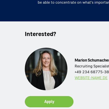
be able to concentrate on what's importa
Interested?
Marion Schumache
Recruiting Specialis
+49 234 68775-3
WEBSITE-NAME.DE
Apply