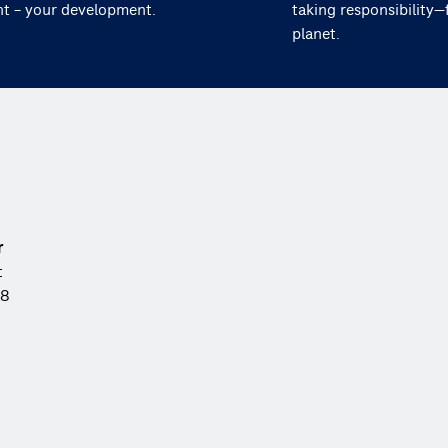
nt – your development.
taking responsibility—
planet.
r
t
88