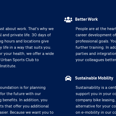
Better Work
 just about work. That's why we
People are at the hear
 and private life. 30 days of
career development of
ing hours and locations give
professional goals. Yo
life in a way that suits you.
further training. In a
or your health, we offer a wide
parties and integrati
 Urban Sports Club to
your colleagues better
Institute.
Sustainable Mobility
oundation is for planning
Sustainability is a ce
 for the future with our
support you in your c
benefits. In addition, you
company bike leasing,
ts that offer you additional
alternative for your c
asier. Because we want you to
on e-mobility in our c